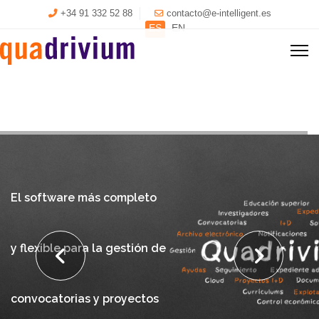
+34 91 332 52 88
contacto@e-intelligent.es
Seleccione su idioma
ES
EN
El software más completo
y flexible para la gestión de
convocatorias y proyectos