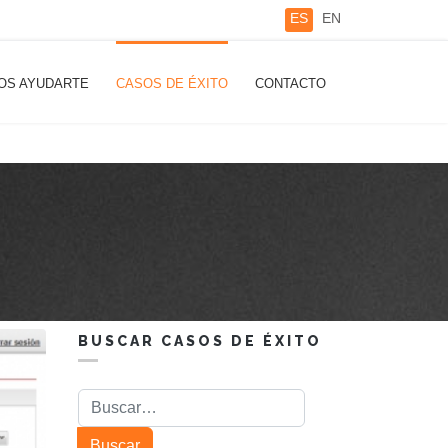
Seleccione su idioma
ES
EN
OS AYUDARTE
CASOS DE ÉXITO
CONTACTO
BUSCAR CASOS DE ÉXITO
Buscar
Buscar